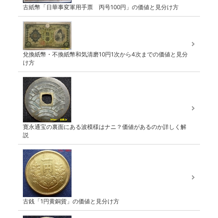
古紙幣「日華事変軍用手票 丙号100円」の価値と見分け方
兌換紙幣・不換紙幣和気清磨10円1次から4次までの価値と見分
け方
寛永通宝の裏面にある波模様はナニ？価値があるのか詳しく解
説
古銭「1円黄銅貨」の価値と見分け方