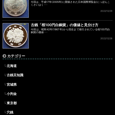
今回は、平成17年(2005年)に開催された日本国際博覧会(にっぽんこ
くさいはく･･･
2022/12/29
古銭「桜100円白銅貨」の価値と見分け方
今回は、昭和42年(1967年)から現在まで発行されている桜100円白
銅貨の価値･･･
2022/12/28
カテゴリー
北海道
古銭豆知識
宮城県
小判金
東京都
穴銭