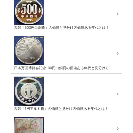
古銭「500円白銅貨」の価値と見分け方価値ある年代とは！
日本万国博覧会記念100円白銅貨の価値ある年代と見分け方
古銭「1円アルミ貨」の価値と見分け方価値ある年代とは！