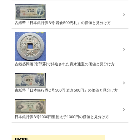
古紙幣「日本銀行券B号 岩倉500円札」の価値と見分け方
古銭盛岡藩(南部藩)で鋳造された寛永通宝の価値と見分け方
古紙幣「日本銀行券C号500円 岩倉500円」の価値と見分け方
日本銀行券B号1000円聖徳太子1000円の価値と見分け方