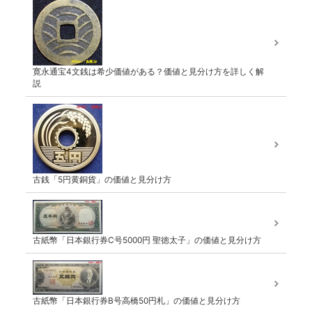
寛永通宝4文銭は希少価値がある？価値と見分け方を詳しく解
説
古銭「5円黄銅貨」の価値と見分け方
古紙幣「日本銀行券C号5000円 聖徳太子」の価値と見分け方
古紙幣「日本銀行券B号高橋50円札」の価値と見分け方