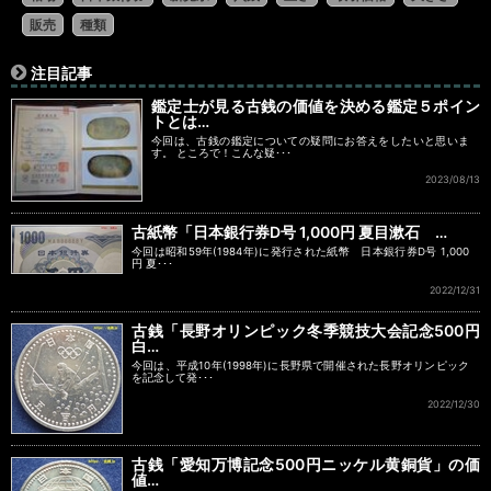
販売
種類
注目記事
鑑定士が見る古銭の価値を決める鑑定５ポイン
トとは…
今回は、古銭の鑑定についての疑問にお答えをしたいと思いま
す。 ところで！こんな疑･･･
2023/08/13
古紙幣「日本銀行券D号 1,000円 夏目漱石 …
今回は昭和59年(1984年)に発行された紙幣 日本銀行券D号 1,000
円 夏･･･
2022/12/31
古銭「長野オリンピック冬季競技大会記念500円
白…
今回は、平成10年(1998年)に長野県で開催された長野オリンピック
を記念して発･･･
2022/12/30
古銭「愛知万博記念500円ニッケル黄銅貨」の価
値…