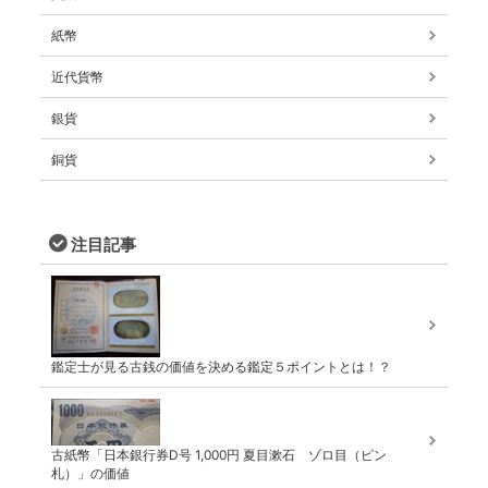
紙幣
近代貨幣
銀貨
銅貨
注目記事
鑑定士が見る古銭の価値を決める鑑定５ポイントとは！？
古紙幣「日本銀行券D号 1,000円 夏目漱石 ゾロ目（ピン
札）」の価値