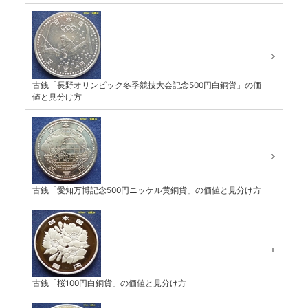
古銭「長野オリンピック冬季競技大会記念500円白銅貨」の価
値と見分け方
古銭「愛知万博記念500円ニッケル黄銅貨」の価値と見分け方
古銭「桜100円白銅貨」の価値と見分け方