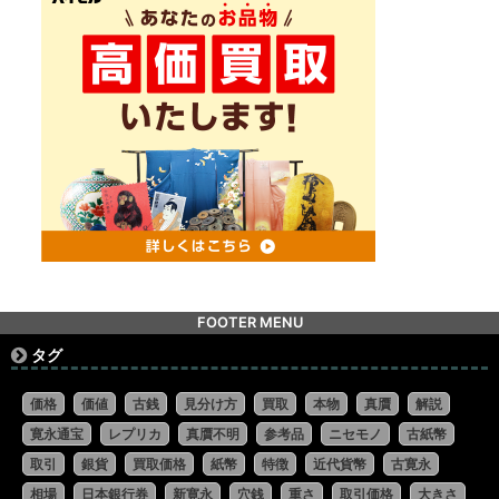
FOOTER MENU
タグ
価格
価値
古銭
見分け方
買取
本物
真贋
解説
寛永通宝
レプリカ
真贋不明
参考品
ニセモノ
古紙幣
取引
銀貨
買取価格
紙幣
特徴
近代貨幣
古寛永
相場
日本銀行券
新寛永
穴銭
重さ
取引価格
大きさ