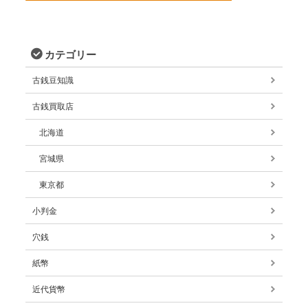
カテゴリー
古銭豆知識
古銭買取店
北海道
宮城県
東京都
小判金
穴銭
紙幣
近代貨幣