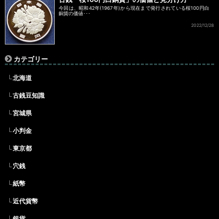
今回は、昭和42年(1967年)から現在まで発行されている桜100円白
銅貨の価値･･･
2022/12/28
カテゴリー
北海道
古銭豆知識
宮城県
小判金
東京都
穴銭
紙幣
近代貨幣
銀貨