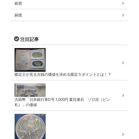
銀貨
銅貨
注目記事
鑑定士が見る古銭の価値を決める鑑定５ポイントとは！？
古紙幣「日本銀行券D号 1,000円 夏目漱石 ゾロ目（ピン
札）」の価値