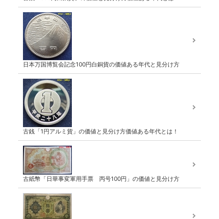
日本万国博覧会記念100円白銅貨の価値ある年代と見分け方
古銭「1円アルミ貨」の価値と見分け方価値ある年代とは！
古紙幣「日華事変軍用手票 丙号100円」の価値と見分け方