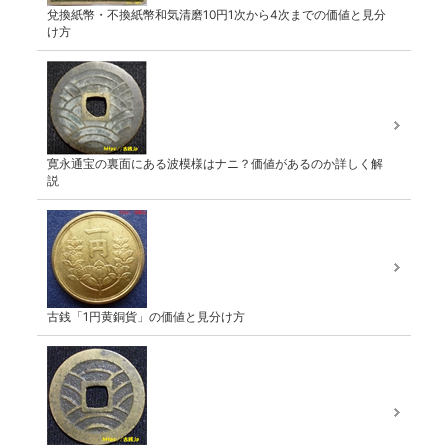
兌換紙幣・不換紙幣和気清磨10円1次から4次までの価値と見分
け方
寛永通宝の裏面にある波模様はナニ？価値があるのか詳しく解
説
古銭「1円黄銅貨」の価値と見分け方