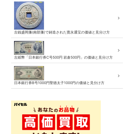
古銭盛岡藩(南部藩)で鋳造された寛永通宝の価値と見分け方
古紙幣「日本銀行券C号500円 岩倉500円」の価値と見分け方
日本銀行券B号1000円聖徳太子1000円の価値と見分け方