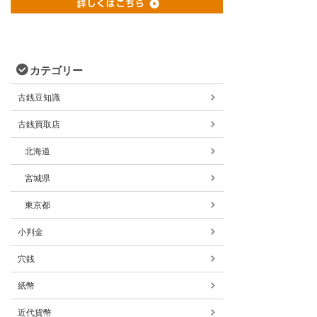
カテゴリー
古銭豆知識
古銭買取店
北海道
宮城県
東京都
小判金
穴銭
紙幣
近代貨幣