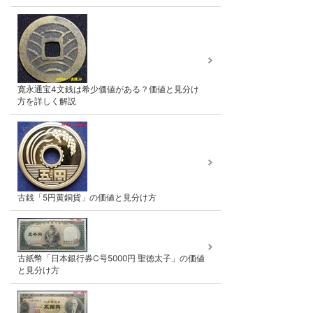
寛永通宝4文銭は希少価値がある？価値と見分け
方を詳しく解説
古銭「5円黄銅貨」の価値と見分け方
古紙幣「日本銀行券C号5000円 聖徳太子」の価値
と見分け方