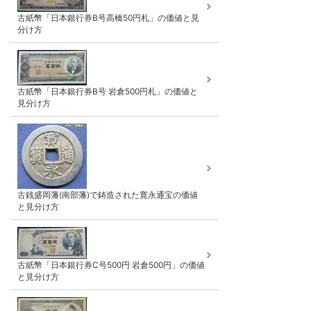
古紙幣「日本銀行券B号高橋50円札」の価値と見
分け方
古紙幣「日本銀行券B号 岩倉500円札」の価値と
見分け方
古銭盛岡藩(南部藩)で鋳造された寛永通宝の価値
と見分け方
古紙幣「日本銀行券C号500円 岩倉500円」の価値
と見分け方