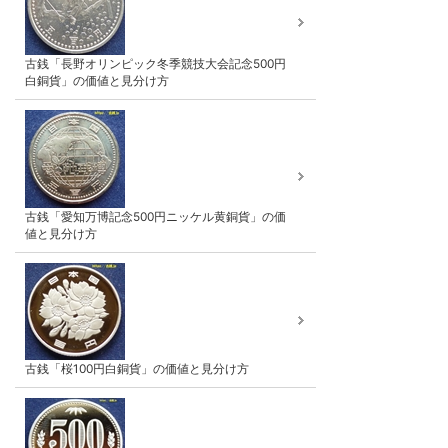
古銭「長野オリンピック冬季競技大会記念500円
白銅貨」の価値と見分け方
古銭「愛知万博記念500円ニッケル黄銅貨」の価
値と見分け方
古銭「桜100円白銅貨」の価値と見分け方