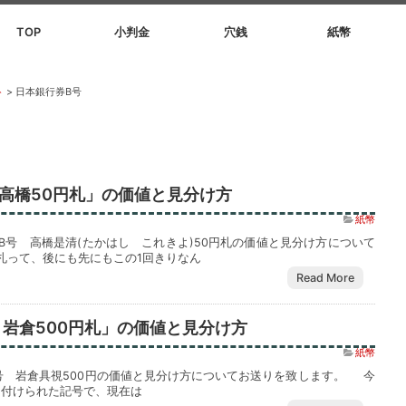
TOP
小判金
穴銭
紙幣
ト
>
日本銀行券B号
高橋50円札」の価値と見分け方
紙幣
行券B号 高橋是清(たかはし これきよ)50円札の価値と見分け方について
札って、後にも先にもこの1回きりなん
Read More
 岩倉500円札」の価値と見分け方
紙幣
券B号 岩倉具視500円の価値と見分け方についてお送りを致します。 今
に付けられた記号で、現在は