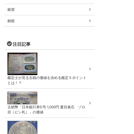
銀貨
銅貨
注目記事
鑑定士が見る古銭の価値を決める鑑定５ポイント
とは！？
古紙幣「日本銀行券D号 1,000円 夏目漱石 ゾロ
目（ピン札）」の価値