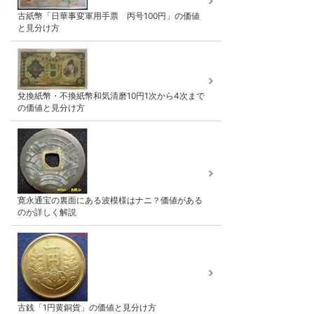
古紙幣「日華事変軍用手票 丙号100円」の価値
と見分け方
兌換紙幣・不換紙幣和気清磨10円1次から4次まで
の価値と見分け方
寛永通宝の裏面にある波模様はナニ？価値がある
のか詳しく解説
古銭「1円黄銅貨」の価値と見分け方