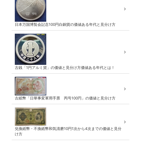
日本万国博覧会記念100円白銅貨の価値ある年代と見分け方
古銭「1円アルミ貨」の価値と見分け方価値ある年代とは！
古紙幣「日華事変軍用手票 丙号100円」の価値と見分け方
兌換紙幣・不換紙幣和気清磨10円1次から4次までの価値と見分
け方