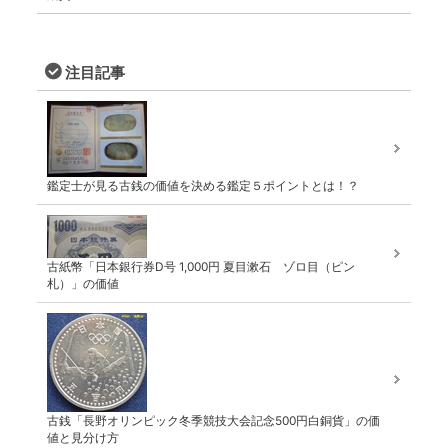
注目記事
鑑定士が見る古銭の価値を決める鑑定５ポイントとは！？
古紙幣「日本銀行券D号 1,000円 夏目漱石 ゾロ目（ピン
札）」の価値
古銭「長野オリンピック冬季競技大会記念500円白銅貨」の価
値と見分け方