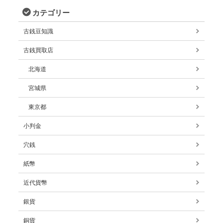
カテゴリー
古銭豆知識
古銭買取店
北海道
宮城県
東京都
小判金
穴銭
紙幣
近代貨幣
銀貨
銅貨