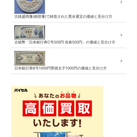
古銭盛岡藩(南部藩)で鋳造された寛永通宝の価値と見分け方
古紙幣「日本銀行券C号500円 岩倉500円」の価値と見分け方
日本銀行券B号1000円聖徳太子1000円の価値と見分け方