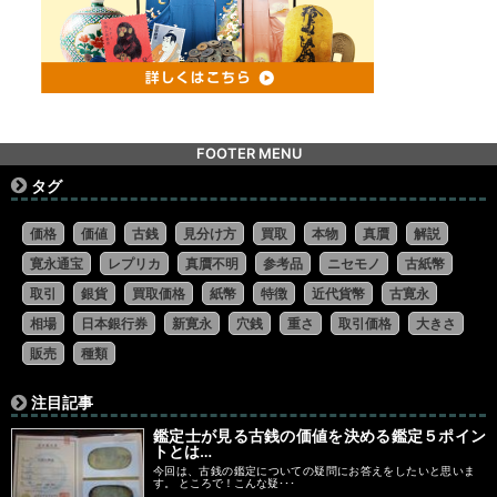
FOOTER MENU
タグ
価格
価値
古銭
見分け方
買取
本物
真贋
解説
寛永通宝
レプリカ
真贋不明
参考品
ニセモノ
古紙幣
取引
銀貨
買取価格
紙幣
特徴
近代貨幣
古寛永
相場
日本銀行券
新寛永
穴銭
重さ
取引価格
大きさ
販売
種類
注目記事
鑑定士が見る古銭の価値を決める鑑定５ポイン
トとは…
今回は、古銭の鑑定についての疑問にお答えをしたいと思いま
す。 ところで！こんな疑･･･