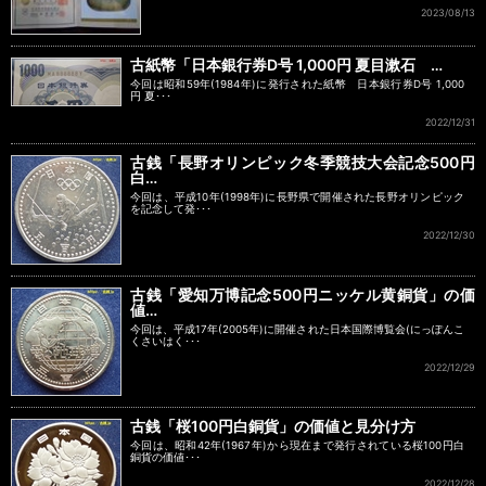
2023/08/13
古紙幣「日本銀行券D号 1,000円 夏目漱石 …
今回は昭和59年(1984年)に発行された紙幣 日本銀行券D号 1,000
円 夏･･･
2022/12/31
古銭「長野オリンピック冬季競技大会記念500円
白…
今回は、平成10年(1998年)に長野県で開催された長野オリンピック
を記念して発･･･
2022/12/30
古銭「愛知万博記念500円ニッケル黄銅貨」の価
値…
今回は、平成17年(2005年)に開催された日本国際博覧会(にっぽんこ
くさいはく･･･
2022/12/29
古銭「桜100円白銅貨」の価値と見分け方
今回は、昭和42年(1967年)から現在まで発行されている桜100円白
銅貨の価値･･･
2022/12/28