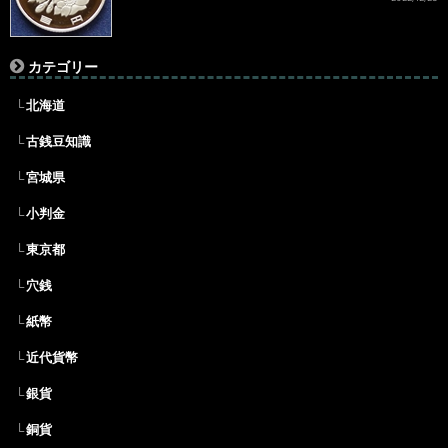
カテゴリー
北海道
古銭豆知識
宮城県
小判金
東京都
穴銭
紙幣
近代貨幣
銀貨
銅貨