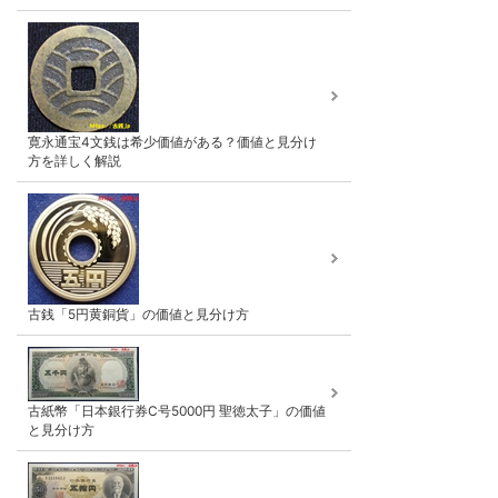
寛永通宝4文銭は希少価値がある？価値と見分け
方を詳しく解説
古銭「5円黄銅貨」の価値と見分け方
古紙幣「日本銀行券C号5000円 聖徳太子」の価値
と見分け方