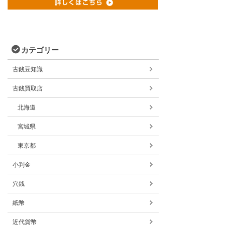
カテゴリー
古銭豆知識
古銭買取店
北海道
宮城県
東京都
小判金
穴銭
紙幣
近代貨幣