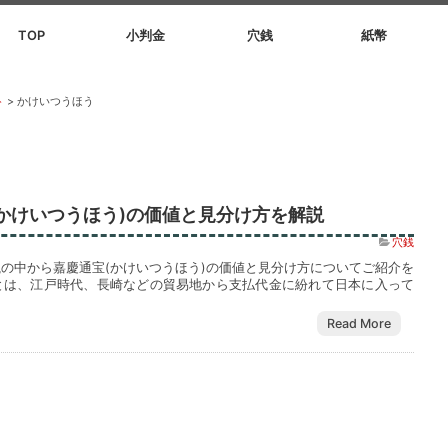
TOP
小判金
穴銭
紙幣
ト
>
かけいつうほう
かけいつうほう)の価値と見分け方を解説
穴銭
の中から嘉慶通宝(かけいつうほう)の価値と見分け方についてご紹介を
とは、江戸時代、長崎などの貿易地から支払代金に紛れて日本に入って
Read More