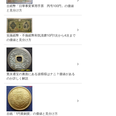
古紙幣「日華事変軍用手票 丙号100円」の価値
と見分け方
兌換紙幣・不換紙幣和気清磨10円1次から4次まで
の価値と見分け方
寛永通宝の裏面にある波模様はナニ？価値がある
のか詳しく解説
古銭「1円黄銅貨」の価値と見分け方