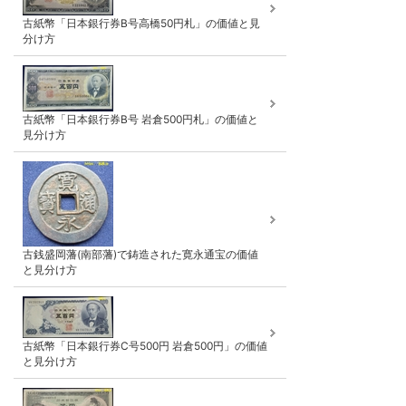
古紙幣「日本銀行券B号高橋50円札」の価値と見
分け方
古紙幣「日本銀行券B号 岩倉500円札」の価値と
見分け方
古銭盛岡藩(南部藩)で鋳造された寛永通宝の価値
と見分け方
古紙幣「日本銀行券C号500円 岩倉500円」の価値
と見分け方