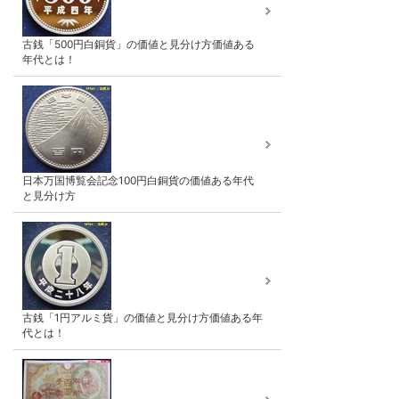
古銭「500円白銅貨」の価値と見分け方価値ある
年代とは！
日本万国博覧会記念100円白銅貨の価値ある年代
と見分け方
古銭「1円アルミ貨」の価値と見分け方価値ある年
代とは！