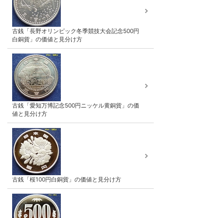
古銭「長野オリンピック冬季競技大会記念500円
白銅貨」の価値と見分け方
古銭「愛知万博記念500円ニッケル黄銅貨」の価
値と見分け方
古銭「桜100円白銅貨」の価値と見分け方