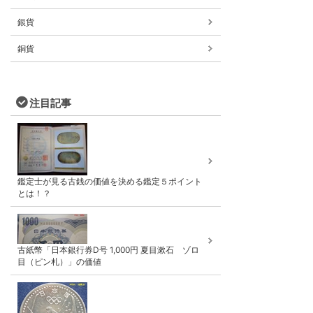
銀貨
銅貨
注目記事
鑑定士が見る古銭の価値を決める鑑定５ポイント
とは！？
古紙幣「日本銀行券D号 1,000円 夏目漱石 ゾロ
目（ピン札）」の価値