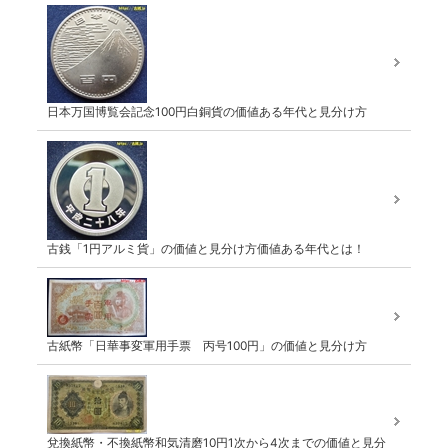
日本万国博覧会記念100円白銅貨の価値ある年代と見分け方
古銭「1円アルミ貨」の価値と見分け方価値ある年代とは！
古紙幣「日華事変軍用手票 丙号100円」の価値と見分け方
兌換紙幣・不換紙幣和気清磨10円1次から4次までの価値と見分