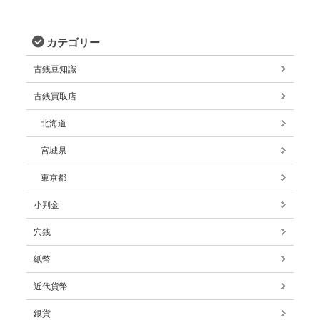
カテゴリー
古銭豆知識
古銭買取店
北海道
宮城県
東京都
小判金
穴銭
紙幣
近代貨幣
銀貨