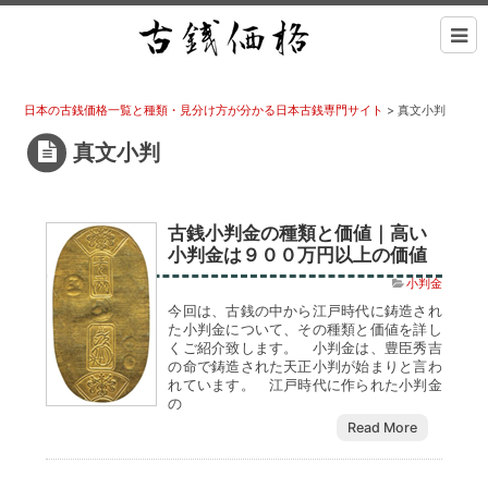
日本の古銭価格一覧と種類・見分け方が分かる日本古銭専門サイト
>
真文小判
真文小判
古銭小判金の種類と価値｜高い
小判金は９００万円以上の価値
小判金
今回は、古銭の中から江戸時代に鋳造され
た小判金について、その種類と価値を詳し
くご紹介致します。 小判金は、豊臣秀吉
の命で鋳造された天正小判が始まりと言わ
れています。 江戸時代に作られた小判金
の
Read More