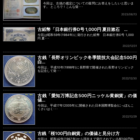
今回は、古銭の鑑定についての疑問にお答えをしたいと思いま
す。 ところで！こんな疑･･･
2023/08/13
古紙幣「日本銀行券D号 1,000円 夏目漱石 …
今回は昭和59年(1984年)に発行された紙幣 日本銀行券D号 1,000
円 夏･･･
2022/12/31
古銭「長野オリンピック冬季競技大会記念500円
白…
今回は、平成10年(1998年)に長野県で開催された長野オリンピック
を記念して発･･･
2022/12/30
古銭「愛知万博記念500円ニッケル黄銅貨」の価
値…
今回は、平成17年(2005年)に開催された日本国際博覧会(にっぽんこ
くさいはく･･･
2022/12/29
古銭「桜100円白銅貨」の価値と見分け方
今回は、昭和42年(1967年)から現在まで発行されている桜100円白