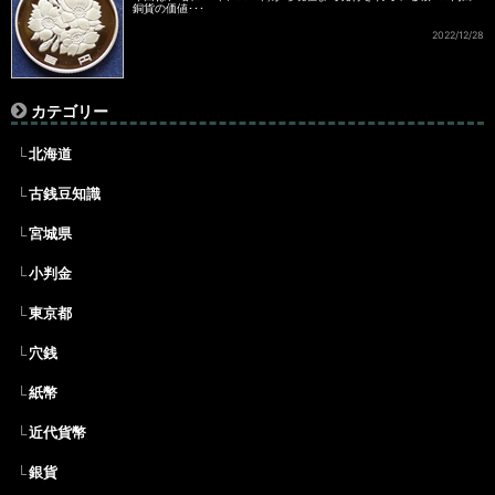
銅貨の価値･･･
2022/12/28
カテゴリー
北海道
古銭豆知識
宮城県
小判金
東京都
穴銭
紙幣
近代貨幣
銀貨