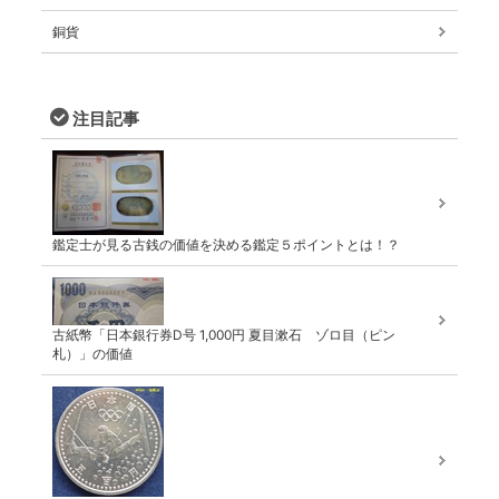
銅貨
注目記事
鑑定士が見る古銭の価値を決める鑑定５ポイントとは！？
古紙幣「日本銀行券D号 1,000円 夏目漱石 ゾロ目（ピン
札）」の価値