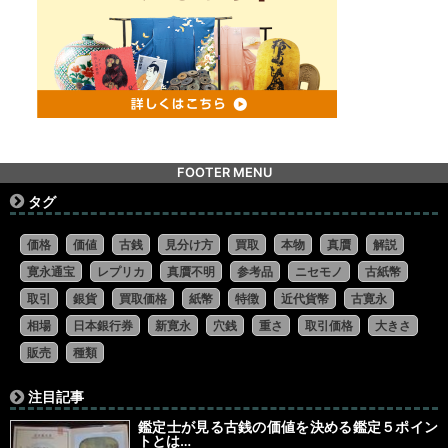
FOOTER MENU
タグ
価格
価値
古銭
見分け方
買取
本物
真贋
解説
寛永通宝
レプリカ
真贋不明
参考品
ニセモノ
古紙幣
取引
銀貨
買取価格
紙幣
特徴
近代貨幣
古寛永
相場
日本銀行券
新寛永
穴銭
重さ
取引価格
大きさ
販売
種類
注目記事
鑑定士が見る古銭の価値を決める鑑定５ポイン
トとは…