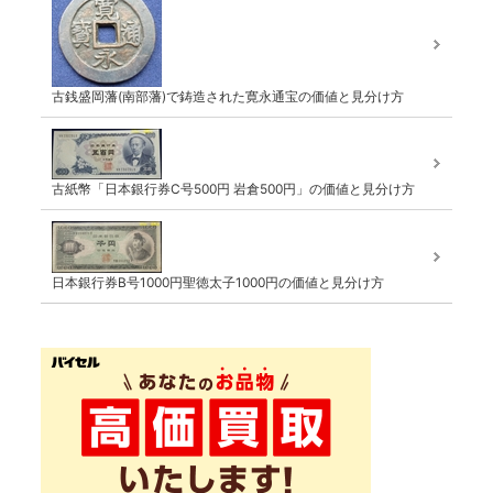
古銭盛岡藩(南部藩)で鋳造された寛永通宝の価値と見分け方
古紙幣「日本銀行券C号500円 岩倉500円」の価値と見分け方
日本銀行券B号1000円聖徳太子1000円の価値と見分け方