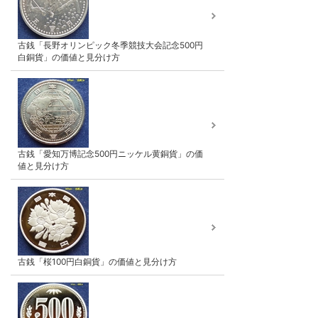
古銭「長野オリンピック冬季競技大会記念500円
白銅貨」の価値と見分け方
古銭「愛知万博記念500円ニッケル黄銅貨」の価
値と見分け方
古銭「桜100円白銅貨」の価値と見分け方