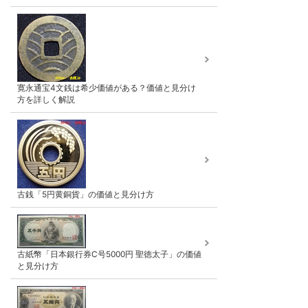
寛永通宝4文銭は希少価値がある？価値と見分け
方を詳しく解説
古銭「5円黄銅貨」の価値と見分け方
古紙幣「日本銀行券C号5000円 聖徳太子」の価値
と見分け方