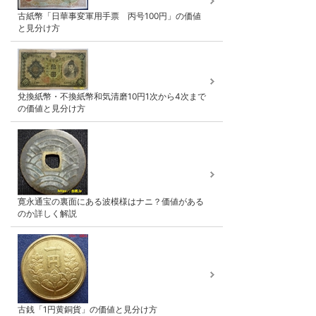
古紙幣「日華事変軍用手票 丙号100円」の価値
と見分け方
兌換紙幣・不換紙幣和気清磨10円1次から4次まで
の価値と見分け方
寛永通宝の裏面にある波模様はナニ？価値がある
のか詳しく解説
古銭「1円黄銅貨」の価値と見分け方