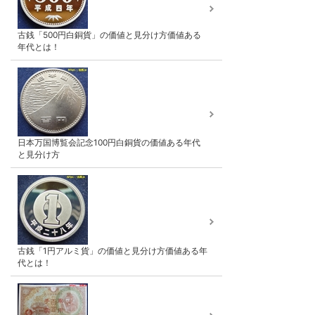
古銭「500円白銅貨」の価値と見分け方価値ある
年代とは！
日本万国博覧会記念100円白銅貨の価値ある年代
と見分け方
古銭「1円アルミ貨」の価値と見分け方価値ある年
代とは！