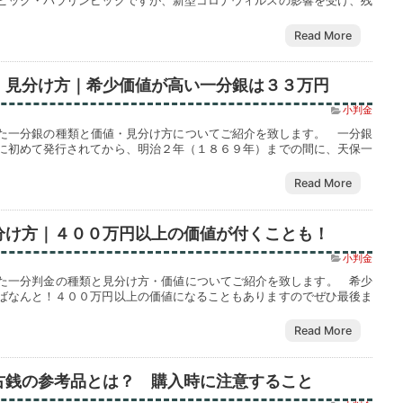
ピック・パラリンピックですが、新型コロナウィルスの影響を受け、残
Read More
・見分け方｜希少価値が高い一分銀は３３万円
小判金
た一分銀の種類と価値・見分け方についてご紹介を致します。 一分銀
に初めて発行されてから、明治２年（１８６９年）までの間に、天保一
Read More
分け方｜４００万円以上の価値が付くことも！
小判金
た一分判金の種類と見分け方・価値についてご紹介を致します。 希少
ばなんと！４００万円以上の価値になることもありますのでぜひ最後ま
Read More
古銭の参考品とは？ 購入時に注意すること