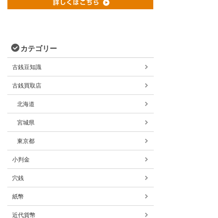
カテゴリー
古銭豆知識
古銭買取店
北海道
宮城県
東京都
小判金
穴銭
紙幣
近代貨幣