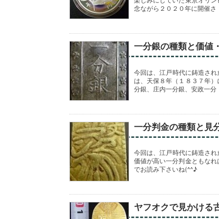
楽しみにしていた東京オリン
念ながら２０２０年に開催さ
一分銀の種類と価値
今回は、江戸時代に鋳造され
は、天保８年（１８３７年）
分銀、庄内一分銀、安政一分
一分判金の種類と見
今回は、江戸時代に鋳造され
価値が高い一分判金ともなれ
でお読み下さいね(^^♪
ヤフオクで見かける