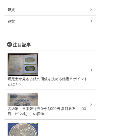
銀貨
銅貨
注目記事
鑑定士が見る古銭の価値を決める鑑定５ポイント
とは！？
古紙幣「日本銀行券D号 1,000円 夏目漱石 ゾロ
目（ピン札）」の価値