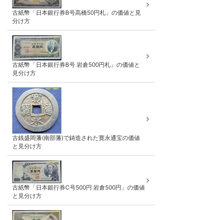
古紙幣「日本銀行券B号高橋50円札」の価値と見
分け方
古紙幣「日本銀行券B号 岩倉500円札」の価値と
見分け方
古銭盛岡藩(南部藩)で鋳造された寛永通宝の価値
と見分け方
古紙幣「日本銀行券C号500円 岩倉500円」の価値
と見分け方