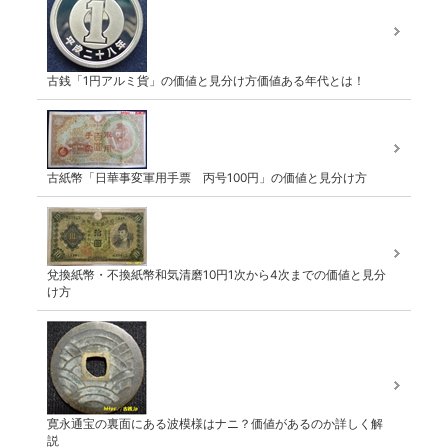
古銭「1円アルミ貨」の価値と見分け方価値ある年代とは！
古紙幣「日華事変軍用手票 丙号100円」の価値と見分け方
兌換紙幣・不換紙幣和気清磨10円1次から4次までの価値と見分
け方
寛永通宝の裏面にある波模様はナニ？価値があるのか詳しく解
説