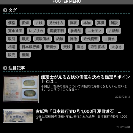
FOOTER MENU
タグ
価格
価値
古銭
見分け方
買取
本物
真贋
解説
寛永通宝
レプリカ
真贋不明
参考品
ニセモノ
古紙幣
取引
銀貨
買取価格
紙幣
特徴
近代貨幣
古寛永
相場
日本銀行券
新寛永
穴銭
重さ
取引価格
大きさ
販売
種類
注目記事
鑑定士が見る古銭の価値を決める鑑定５ポイン
トとは…
今回は、古銭の鑑定についての疑問にお答えをしたいと思いま
す。 ところで！こんな疑･･･
2023/08/13
古紙幣「日本銀行券D号 1,000円 夏目漱石 …
今回は昭和59年(1984年)に発行された紙幣 日本銀行券D号 1,000
円 夏･･･
2022/12/31