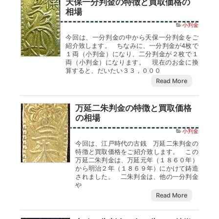
天保一分判金の特徴と買取価格の
相場
小判金
今回は、一分判金の中から天保一分判金をご
紹介致します。 ちなみに、一分判金が4枚で
１両（小判金）になり、二分判金が２枚で１
両（小判金）になります。 現在のお金に換
算すると、だいたい３３，０００
Read More
万延二朱判金の特徴と買取価格
の相場
小判金
今回は、江戸時代の古銭 万延二朱判金の
特徴と買取価格をご紹介致します。 この
万延二朱判金は、万延元年（１８６０年）
から明治２年（１８６９年）にかけて鋳造
されました。 二朱判金は、他の一分判金
や
Read More