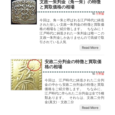
文政一朱判金（角一朱）の特徴
と買取価格の相場
小判金
今回は、角一朱と呼ばれる江戸時代に鋳造
された珍しい文政一朱判金の特徴と買取価
格の相場をご紹介致します。 ちなみに！
江戸時代に鋳造された一朱判金は唯一この
文政一朱判金しかありませんので高値で取
引されている人気
Read More
安政二分判金の特徴と買取価
格の相場
小判金
今回は、江戸時代に鋳造された二分判
金の中から安政二分判金の特徴と買取
価格をご紹介致します。 ちなみに、
江戸時代に作られた二分判金は全で5種
類あります。 それらは、文政二分判
金(真文)・文政二分
Read More