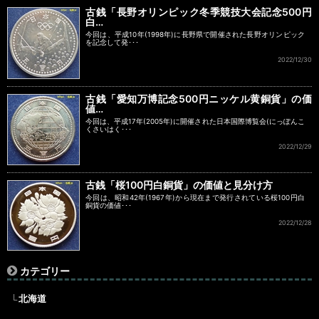
古銭「長野オリンピック冬季競技大会記念500円
白…
今回は、平成10年(1998年)に長野県で開催された長野オリンピック
を記念して発･･･
2022/12/30
古銭「愛知万博記念500円ニッケル黄銅貨」の価
値…
今回は、平成17年(2005年)に開催された日本国際博覧会(にっぽんこ
くさいはく･･･
2022/12/29
古銭「桜100円白銅貨」の価値と見分け方
今回は、昭和42年(1967年)から現在まで発行されている桜100円白
銅貨の価値･･･
2022/12/28
カテゴリー
北海道