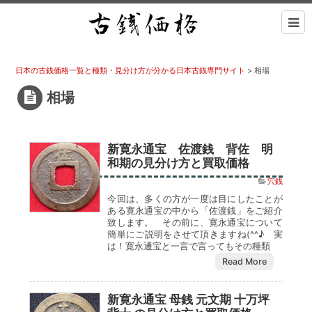
日本の古銭価格一覧と種類・見分け方が分かる日本古銭専門サイト
>
相場
相場
新寛永通宝 佐渡銭 背佐 明
和期の見分け方と買取価格
穴銭
今回は、多くの方が一度は目にしたことが
ある寛永通宝の中から「佐渡銭」をご紹介
致します。 その前に、寛永通宝について
簡単にご説明をさせて頂きますね(^^♪ 実
は！寛永通宝と一言で言ってもその種類
Read More
新寛永通宝 母銭 元文期 十万坪