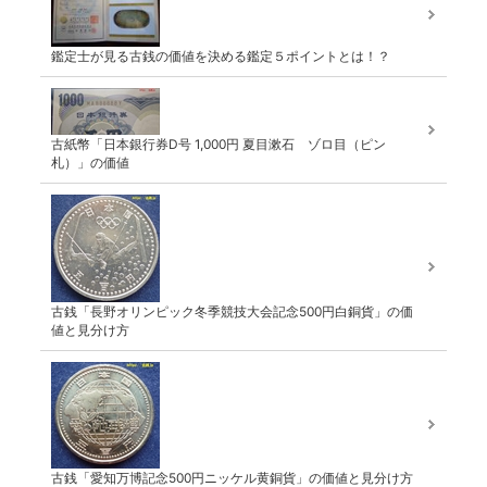
鑑定士が見る古銭の価値を決める鑑定５ポイントとは！？
古紙幣「日本銀行券D号 1,000円 夏目漱石 ゾロ目（ピン
札）」の価値
古銭「長野オリンピック冬季競技大会記念500円白銅貨」の価
値と見分け方
古銭「愛知万博記念500円ニッケル黄銅貨」の価値と見分け方