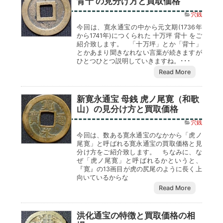
背十 の見分け方と買取価格
穴銭
今回は、寛永通宝の中から元文期(1736年
から1741年)につくられた 十万坪 背十 をご
紹介致します。 「十万坪」とか「背十」
とかあまり聞きなれない言葉が続きますが
ひとつひとつ説明していきますね。･･･
Read More
新寛永通宝 母銭 虎ノ尾寛（和歌
山）の見分け方と買取価格
穴銭
今回は、数ある寛永通宝のなかから「虎ノ
尾寛」と呼ばれる寛永通宝の買取価格と見
分け方をご紹介致します。 ちなみに、な
ぜ「虎ノ尾寛」と呼ばれるかというと、
『寛』の13画目が虎の尻尾のように長く上
向いているからな
Read More
洪化通宝の特徴と買取価格の相