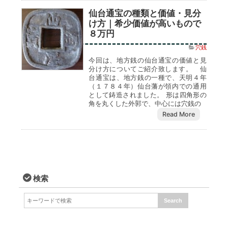
仙台通宝の種類と価値・見分
け方｜希少価値が高いもので
８万円
穴銭
今回は、地方銭の仙台通宝の価値と見
分け方についてご紹介致します。 仙
台通宝は、地方銭の一種で、天明４年
（１７８４年）仙台藩が領内での通用
として鋳造されました。 形は四角形の
角を丸くした外郭で、中心には穴銭の
Read More
検索