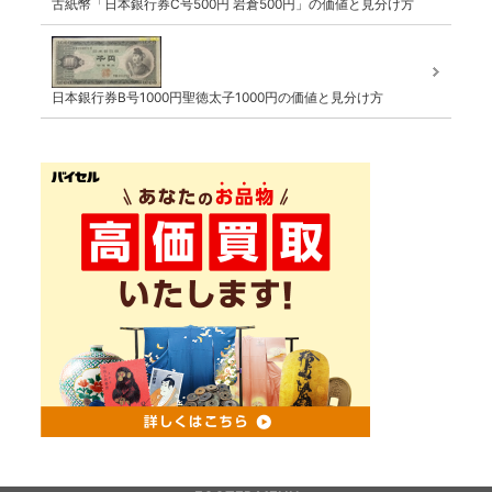
古紙幣「日本銀行券C号500円 岩倉500円」の価値と見分け方
日本銀行券B号1000円聖徳太子1000円の価値と見分け方