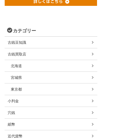
カテゴリー
古銭豆知識
古銭買取店
北海道
宮城県
東京都
小判金
穴銭
紙幣
近代貨幣