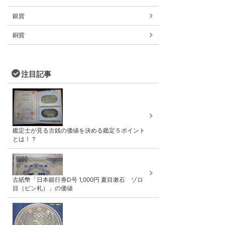
銀貨
銅貨
注目記事
鑑定士が見る古銭の価値を決める鑑定５ポイント
とは！？
古紙幣「日本銀行券D号 1,000円 夏目漱石 ゾロ
目（ピン札）」の価値