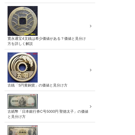
寛永通宝4文銭は希少価値がある？価値と見分け
方を詳しく解説
古銭「5円黄銅貨」の価値と見分け方
古紙幣「日本銀行券C号5000円 聖徳太子」の価値
と見分け方