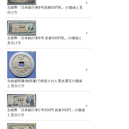
古紙幣「日本銀行券B号高橋50円札」の価値と見
分け方
古紙幣「日本銀行券B号 岩倉500円札」の価値と
見分け方
古銭盛岡藩(南部藩)で鋳造された寛永通宝の価値
と見分け方
古紙幣「日本銀行券C号500円 岩倉500円」の価値
と見分け方