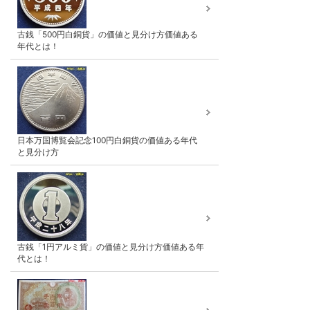
古銭「500円白銅貨」の価値と見分け方価値ある
年代とは！
日本万国博覧会記念100円白銅貨の価値ある年代
と見分け方
古銭「1円アルミ貨」の価値と見分け方価値ある年
代とは！