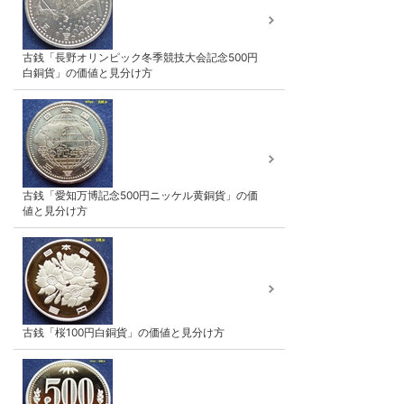
古銭「長野オリンピック冬季競技大会記念500円
白銅貨」の価値と見分け方
古銭「愛知万博記念500円ニッケル黄銅貨」の価
値と見分け方
古銭「桜100円白銅貨」の価値と見分け方