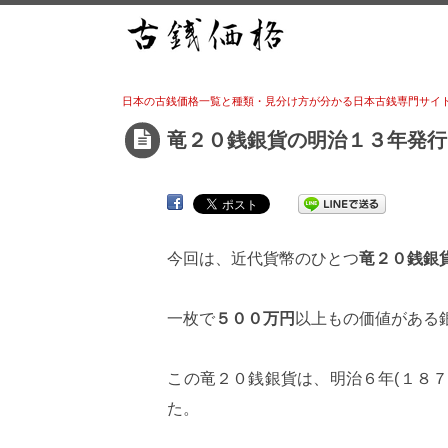
日本の古銭価格一覧と種類・見分け方が分かる日本古銭専門サイ
竜２０銭銀貨の明治１３年発行
今回は、近代貨幣のひとつ
竜２０銭銀
一枚で
５００万円
以上もの価値がある銀
この竜２０銭銀貨は、明治６年(１８７
た。