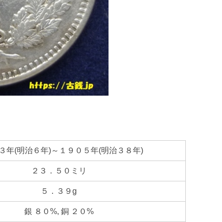
３年(明治６年)～１９０５年(明治３８年)
２３．５０ミリ
５．３９g
銀 ８０%, 銅 ２０%