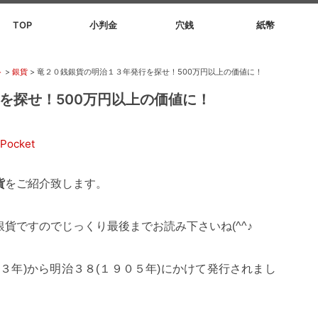
TOP
小判金
穴銭
紙幣
ト
>
銀貨
>
竜２０銭銀貨の明治１３年発行を探せ！500万円以上の価値に！
を探せ！500万円以上の価値に！
Pocket
貨
をご紹介致します。
貨ですのでじっくり最後までお読み下さいね(^^♪
３年)から明治３８(１９０５年)にかけて発行されまし