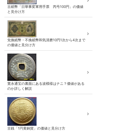
古紙幣「日華事変軍用手票 丙号100円」の価値
と見分け方
兌換紙幣・不換紙幣和気清磨10円1次から4次まで
の価値と見分け方
寛永通宝の裏面にある波模様はナニ？価値がある
のか詳しく解説
古銭「1円黄銅貨」の価値と見分け方