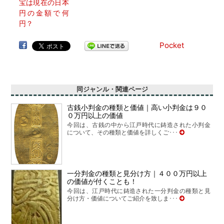
宝は現在の日本
円の金額で何
円？
Pocket
同ジャンル・関連ページ
古銭小判金の種類と価値｜高い小判金は９０
０万円以上の価値
今回は、古銭の中から江戸時代に鋳造された小判金
について、その種類と価値を詳しくご･･･
一分判金の種類と見分け方｜４００万円以上
の価値が付くことも！
今回は、江戸時代に鋳造された一分判金の種類と見
分け方・価値についてご紹介を致しま･･･