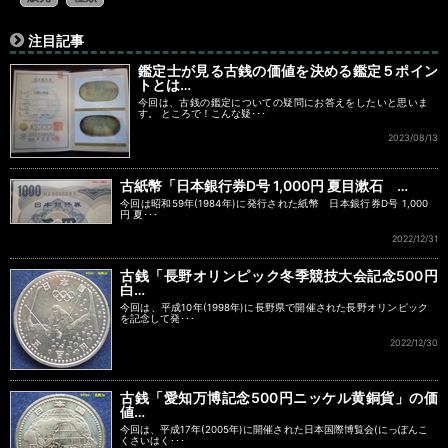
注目記事
鑑定士が見る古銭の価値を決める鑑定５ポイン
トとは…
今回は、古銭の鑑定についての疑問にお答えをしたいと思いま
す。 ところで！こんな疑･･･
2023/08/13
古紙幣「日本銀行券D号 1,000円 夏目漱石 …
今回は昭和59年(1984年)に発行された紙幣 日本銀行券D号 1,000
円 夏･･･
2022/12/31
古銭「長野オリンピック冬季競技大会記念500円
白…
今回は、平成10年(1998年)に長野県で開催された長野オリンピック
を記念して発･･･
2022/12/30
古銭「愛知万博記念500円ニッケル黄銅貨」の価
値…
今回は、平成17年(2005年)に開催された日本国際博覧会(にっぽんこ
くさいはく･･･