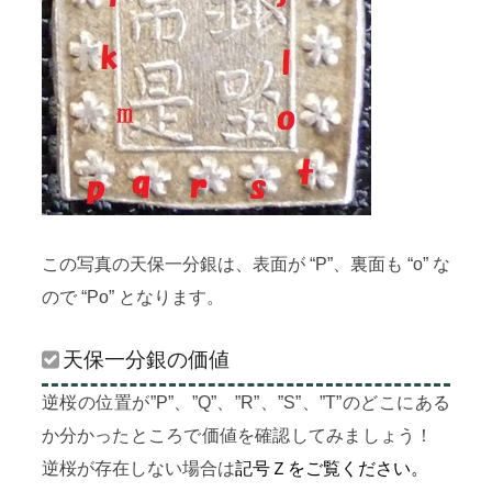
この写真の天保一分銀は、表面が “P”、裏面も “o” な
ので “Po” となります。
天保一分銀の価値
逆桜の位置が”P”、”Q”、”R”、”S”、”T”のどこにある
か分かったところで価値を確認してみましょう！
逆桜が存在しない場合は
記号Ｚをご覧ください。