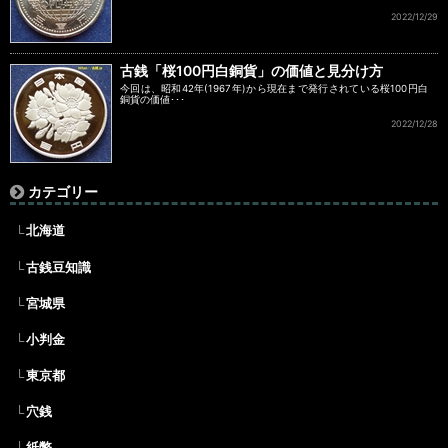
2022/12/29
古銭「桜100円白銅貨」の価値と見分け方
今回は、昭和42年(1967年)から現在まで発行されている桜100円白
銅貨の価値･･･
2022/12/28
カテゴリー
北海道
古銭豆知識
宮城県
小判金
東京都
穴銭
紙幣