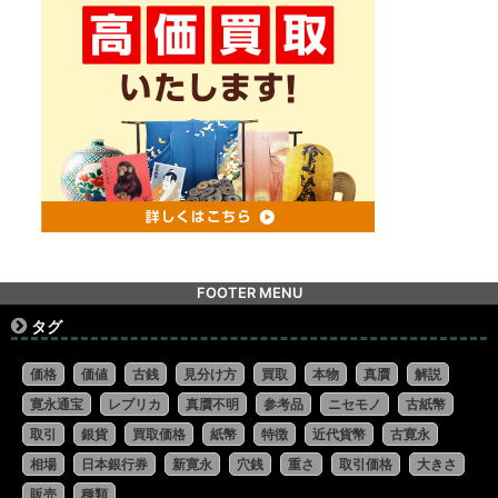
FOOTER MENU
タグ
価格
価値
古銭
見分け方
買取
本物
真贋
解説
寛永通宝
レプリカ
真贋不明
参考品
ニセモノ
古紙幣
取引
銀貨
買取価格
紙幣
特徴
近代貨幣
古寛永
相場
日本銀行券
新寛永
穴銭
重さ
取引価格
大きさ
販売
種類