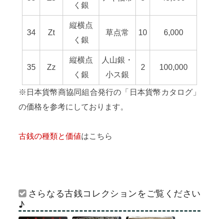
く銀
縦横点
34
Zt
草点常
10
6,000
く銀
縦横点
人山銀・
35
Zz
2
100,000
く銀
小ス銀
※日本貨幣商協同組合発行の「日本貨幣カタログ」
の価格を参考にしております。
古銭の種類と価値
はこちら
さらなる古銭コレクションをご覧ください
♪