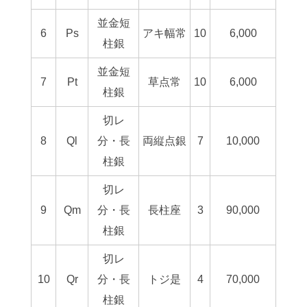
並金短
6
Ps
アキ幅常
10
6,000
柱銀
並金短
7
Pt
草点常
10
6,000
柱銀
切レ
8
Ql
分・長
両縦点銀
7
10,000
柱銀
切レ
9
Qm
分・長
長柱座
3
90,000
柱銀
切レ
10
Qr
分・長
トジ是
4
70,000
柱銀