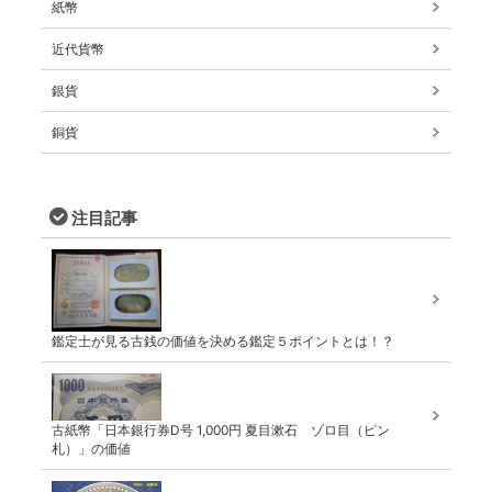
紙幣
近代貨幣
銀貨
銅貨
注目記事
鑑定士が見る古銭の価値を決める鑑定５ポイントとは！？
古紙幣「日本銀行券D号 1,000円 夏目漱石 ゾロ目（ピン
札）」の価値