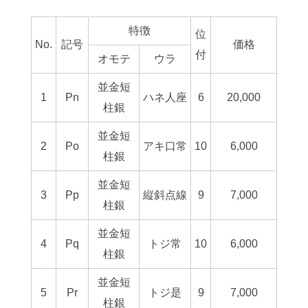
特徴
位
No.
記号
価格
付
オモテ
ウラ
並金短
1
Pn
ハネ人座
6
20,000
柱銀
並金短
2
Po
アキ口常
10
6,000
柱銀
並金短
3
Pp
縦斜点線
9
7,000
柱銀
並金短
4
Pq
トジ常
10
6,000
柱銀
並金短
5
Pr
トジ是
9
7,000
柱銀