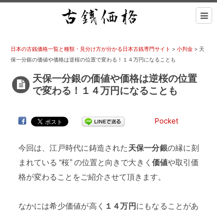
日本の古銭価格一覧と種類・見分け方が分かる日本古銭専門サイト
>
小判金
>
天
保一分銀の価値や価格は逆桜の位置で変わる！１４万円になることも
天保一分銀の価値や価格は逆桜の位置
で変わる！１４万円になることも
Pocket
今回は、江戸時代に鋳造された
天保一分銀
の縁に刻
まれている “桜” の位置と向きで大きく
価値
や取引価
格が変わることをご紹介させて頂きます。
なかには希少価値が高く
１４万円
にもなることがあ