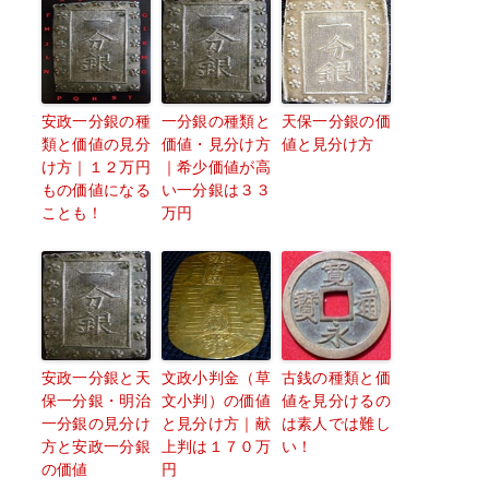
安政一分銀の種
一分銀の種類と
天保一分銀の価
類と価値の見分
価値・見分け方
値と見分け方
け方｜１２万円
｜希少価値が高
もの価値になる
い一分銀は３３
ことも！
万円
安政一分銀と天
文政小判金（草
古銭の種類と価
保一分銀・明治
文小判）の価値
値を見分けるの
一分銀の見分け
と見分け方｜献
は素人では難し
方と安政一分銀
上判は１７０万
い！
の価値
円