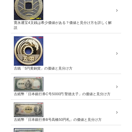
寛永通宝4文銭は希少価値がある？価値と見分け方を詳しく解
説
古銭「5円黄銅貨」の価値と見分け方
古紙幣「日本銀行券C号5000円 聖徳太子」の価値と見分け方
古紙幣「日本銀行券B号高橋50円札」の価値と見分け方